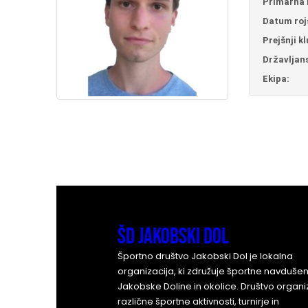
Primarna 
Datum roj
Prejšnji kl
Državljan
Ekipa:
ŠD Jakobski Dol
Športno društvo Jakobski Dol je lokalna
organizacija, ki združuje športne navdušen
Jakobske Doline in okolice. Društvo organi
različne športne aktivnosti, turnirje in