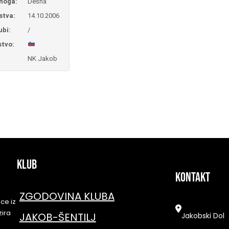
noga:
Desna
stva:
14.10.2006
ubi:
/
stvo:
NK Jakob
KLUB
kontakt
ZGODOVINA KLUBA
ce iz
zira
JAKOB-ŠENTILJ
Jakobski Dol