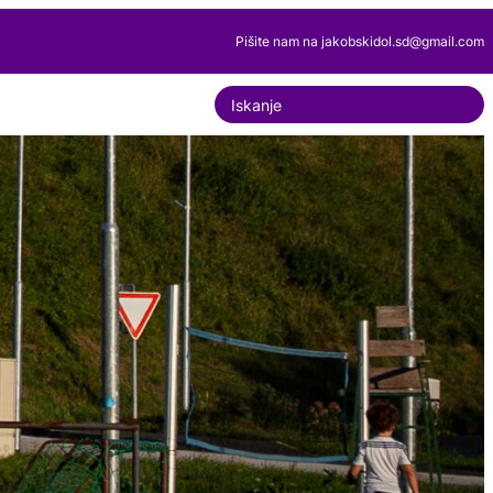
Pišite nam na jakobskidol.sd@gmail.com
S
e
a
r
c
h