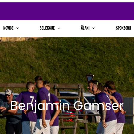
NOVICE
selekcije
člani
sponzorji
Benjamin Gamser