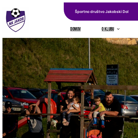
Preskoči
Športno društvo Jakobski Dol
na
vsebino
domov
O KLUBU