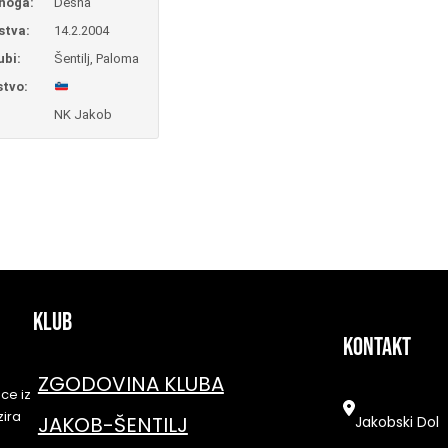
noga:
Desna
stva:
14.2.2004
ubi:
Šentilj, Paloma
stvo:
NK Jakob
KLUB
kontakt
ZGODOVINA KLUBA
ce iz
zira
JAKOB-ŠENTILJ
Jakobski Dol