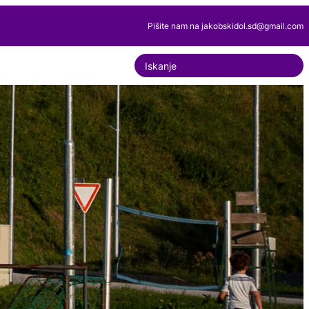
Pišite nam na jakobskidol.sd@gmail.com
S
e
a
r
c
h