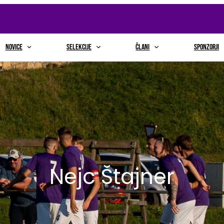
NOVICE
selekcije
člani
sponzorji
Nejc Štajner