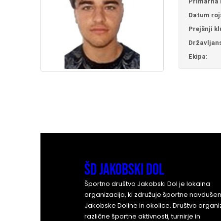
Primarna 
Datum roj
Prejšnji kl
Državljan
Ekipa:
ŠD Jakobski Dol
Športno društvo Jakobski Dol je lokalna
organizacija, ki združuje športne navdušen
Jakobske Doline in okolice. Društvo organi
različne športne aktivnosti, turnirje in