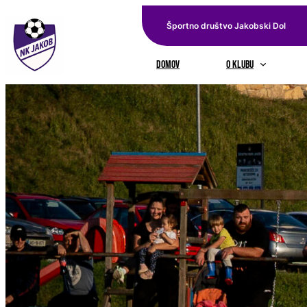
Preskoči
Športno društvo Jakobski Dol
na
vsebino
domov
O KLUBU