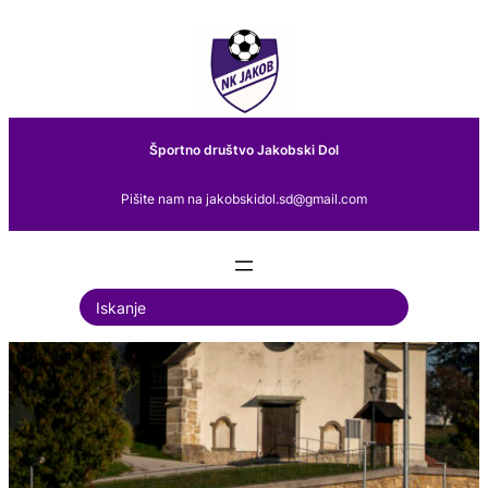
Preskoči
na
vsebino
Športno društvo Jakobski Dol
Pišite nam na jakobskidol.sd@gmail.com
S
e
a
r
c
h