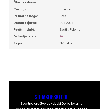
Številka dresa:
5
Pozicija:
Branilec
Primarna noga:
Leva
Datum rojstva:
20.1.2004
Prejšnji klubi:
Šentilj, Paloma
Državljanstvo:
Ekipa:
NK Jakob
ŠD Jakobski Dol
Športno društvo Jakobski Dol je lokalna
organizacija, ki združuje športne navdušence