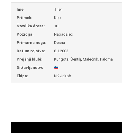
Ime:
Tilen
Priimek:
Kep
Številka dresa:
10
Pozicija:
Napadalec
Primarna noga:
Desna
Datum rojstva:
8.1.2003
Prejšnji klubi:
Kungota, Šentilj, Malečnik, Paloma
Državljanstvo:
Ekipa:
NK Jakob