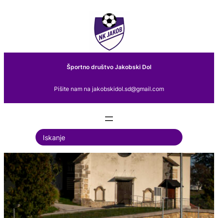
Preskoči
na
vsebino
Športno društvo Jakobski Dol
Pišite nam na jakobskidol.sd@gmail.com
S
e
a
r
c
h