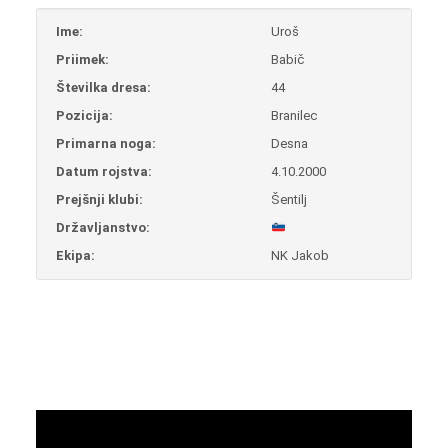
Ime:
Uroš
Priimek:
Babič
Številka dresa:
44
Pozicija:
Branilec
Primarna noga:
Desna
Datum rojstva:
4.10.2000
Prejšnji klubi:
Šentilj
Državljanstvo:
Ekipa:
NK Jakob