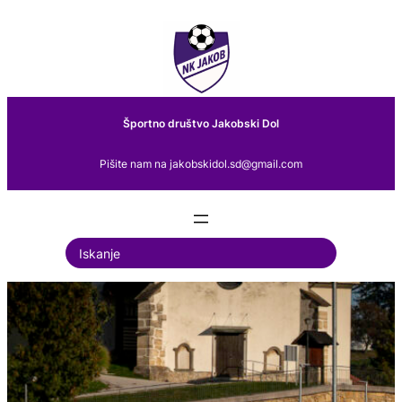
Preskoči
na
vsebino
Športno društvo Jakobski Dol
Pišite nam na jakobskidol.sd@gmail.com
S
e
a
r
c
h