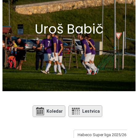
Uroš Babič
Koledar
Lestvica
Habeco Super liga 2025/26