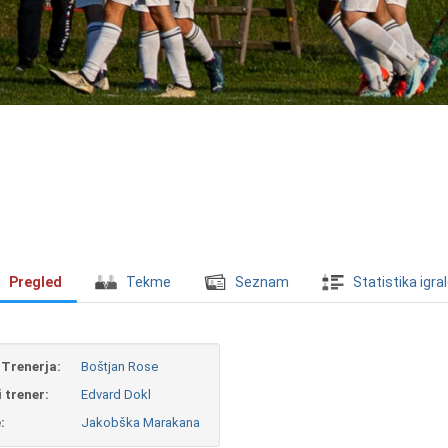
Pregled
Tekme
Seznam
Statistika igra
Trenerja:
Boštjan Rose
 trener:
Edvard Dokl
:
Jakobška Marakana