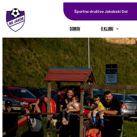
Preskoči
Športno društvo Jakobski Dol
na
vsebino
domov
O KLUBU