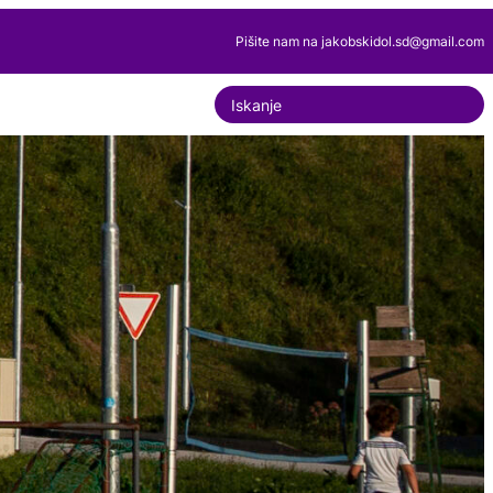
Pišite nam na jakobskidol.sd@gmail.com
S
e
a
r
c
h