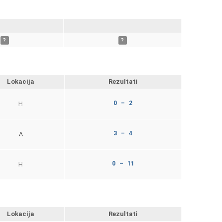
?
?
Lokacija
Rezultati
0 – 2
H
3 – 4
A
0 – 11
H
Lokacija
Rezultati