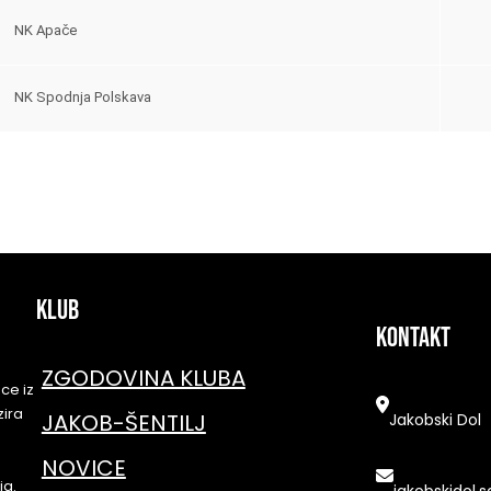
NK Apače
NK Spodnja Polskava
KLUB
kontakt
ZGODOVINA KLUBA
ce iz
zira
JAKOB-ŠENTILJ
Jakobski Dol
NOVICE
ja.