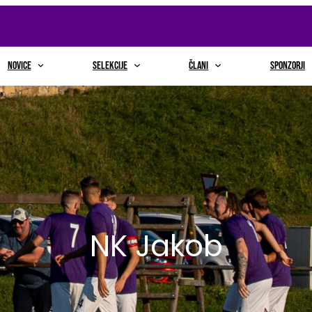
NOVICE
selekcije
člani
sponzorji
NK Jakob