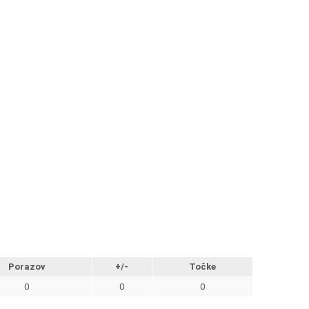
Porazov
+/-
Točke
0
0
0