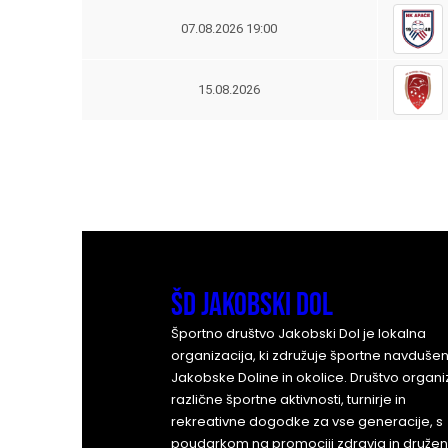
07.08.2026 19:00
15.08.2026
ŠD Jakobski Dol
Športno društvo Jakobski Dol je lokalna
organizacija, ki združuje športne navdušen
Jakobske Doline in okolice. Društvo organi
različne športne aktivnosti, turnirje in
rekreativne dogodke za vse generacije, s
poudarkom na promociji zdravja in družen