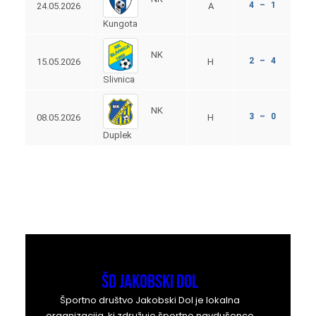
4 – 1
24.05.2026
A
Kungota
NK
2 – 4
15.05.2026
H
Slivnica
NK
3 – 0
08.05.2026
H
Duplek
ŠD Jakobski Dol
Športno društvo Jakobski Dol je lokalna
organizacija, ki združuje športne navdušence