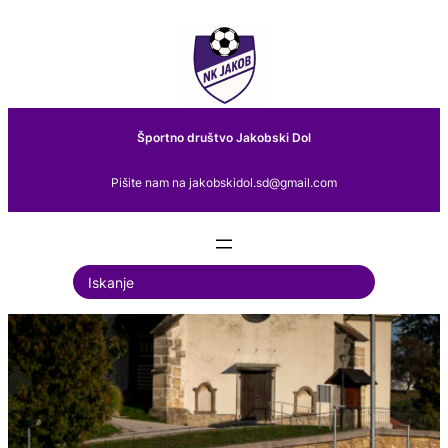
Preskoči
na
vsebino
Športno društvo Jakobski Dol
Pišite nam na jakobskidol.sd@gmail.com
S
e
a
r
c
h