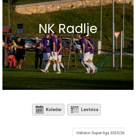
NK Radlje
Koledar
Lestvica
Habeco Super liga 2025/26