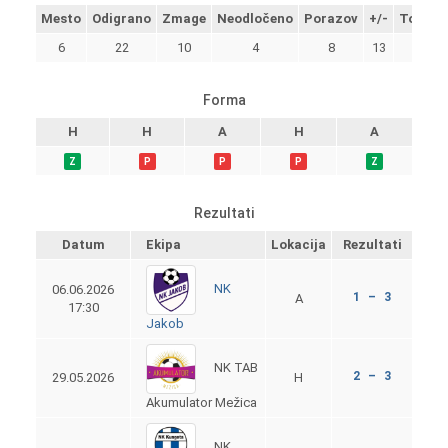
Mesto
Odigrano
Zmage
Neodločeno
Porazov
+/-
Točke
6
22
10
4
8
13
34
Forma
H
H
A
H
A
Z
P
P
P
Z
Rezultati
Datum
Ekipa
Lokacija
Rezultati
NK
06.06.2026
1 – 3
A
17:30
Jakob
NK TAB
2 – 3
29.05.2026
H
Akumulator Mežica
NK