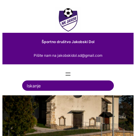
Preskoči
na
vsebino
Športno društvo Jakobski Dol
Pišite nam na jakobskidol.sd@gmail.com
S
e
a
r
c
h