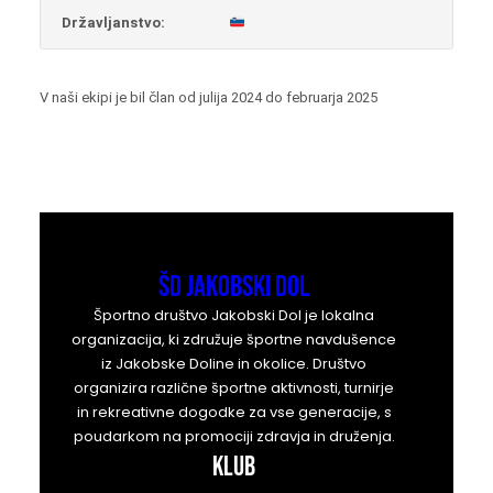
Državljanstvo:
V naši ekipi je bil član od julija 2024 do februarja 2025
ŠD Jakobski Dol
Športno društvo Jakobski Dol je lokalna
organizacija, ki združuje športne navdušence
iz Jakobske Doline in okolice. Društvo
organizira različne športne aktivnosti, turnirje
in rekreativne dogodke za vse generacije, s
poudarkom na promociji zdravja in druženja.
KLUB