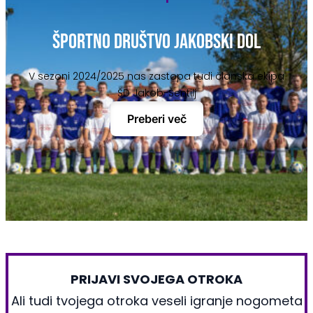
Športno društvo jakobski dol
V sezoni 2024/2025 nas zastopa tudi članska ekipa
ŠD Jakob-Šentilj
Preberi več
PRIJAVI SVOJEGA OTROKA
Ali tudi tvojega otroka veseli igranje nogometa