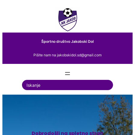
Preskoči
na
vsebino
Športno društvo Jakobski Dol
Pišite nam na jakobskidol.sd@gmail.com
S
e
a
r
c
h
Dobrodošli na spletno stran