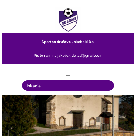
Preskoči
na
vsebino
Športno društvo Jakobski Dol
Pišite nam na jakobskidol.sd@gmail.com
S
e
a
r
c
h