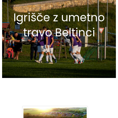
Igrišče z umetno
travo Beltinci