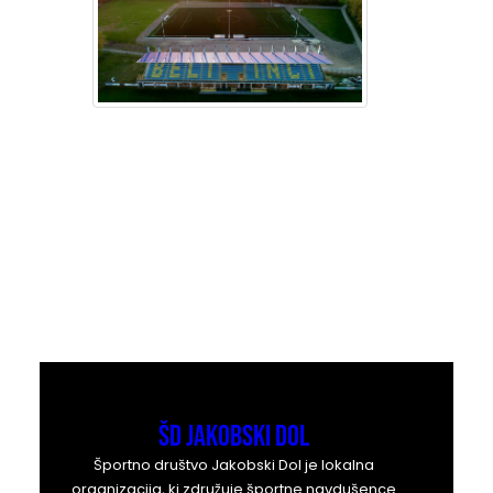
ŠD Jakobski Dol
Športno društvo Jakobski Dol je lokalna
organizacija, ki združuje športne navdušence