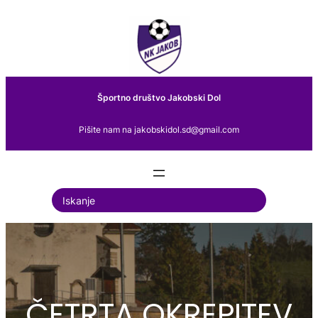
Preskoči
na
vsebino
Športno društvo Jakobski Dol
Pišite nam na jakobskidol.sd@gmail.com
S
e
a
r
c
ČETRTA OKREPITEV
h