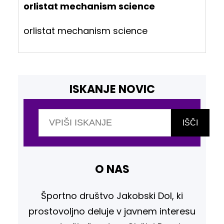
orlistat mechanism science
orlistat mechanism science
ISKANJE NOVIC
I
š
IŠČI
č
i
O NAS
Športno društvo Jakobski Dol, ki
prostovoljno deluje v javnem interesu