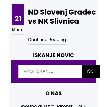
ND Slovenj Gradec
21
vs NK Slivnica
Mar
Continue Reading
ISKANJE NOVIC
I
š
IŠČI
č
i
O NAS
Športno društvo Jakobski Dol, ki