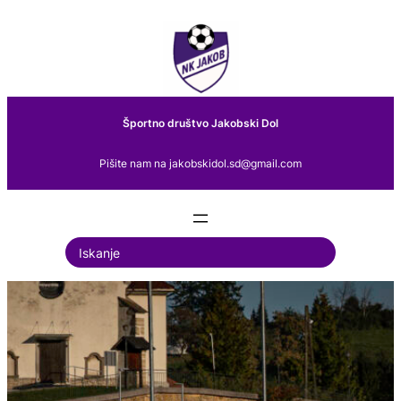
Preskoči
na
vsebino
Športno društvo Jakobski Dol
Pišite nam na jakobskidol.sd@gmail.com
S
e
a
r
c
h