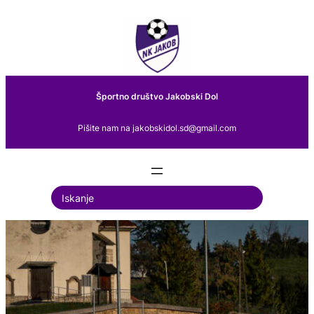
Preskoči
na
vsebino
Športno društvo Jakobski Dol
Pišite nam na jakobskidol.sd@gmail.com
S
e
a
r
c
h