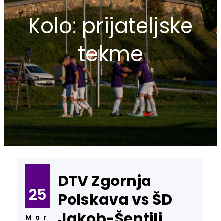
Kolo:
prijateljske
tekme
DTV Zgornja
25
Polskava vs ŠD
Jakob-Šentilj
Mar