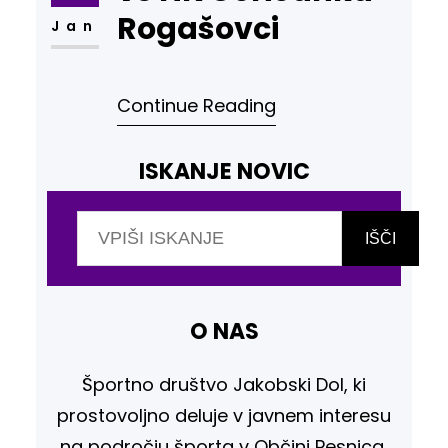
Rogašovci
Jan
Continue Reading
ISKANJE NOVIC
I
š
IŠČI
č
i
O NAS
Športno društvo Jakobski Dol, ki
prostovoljno deluje v javnem interesu
na področju športa v Občini Pesnica,