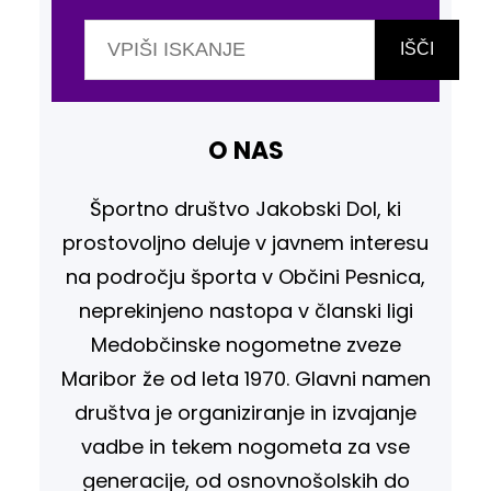
I
š
IŠČI
č
i
O NAS
Športno društvo Jakobski Dol, ki
prostovoljno deluje v javnem interesu
na področju športa v Občini Pesnica,
neprekinjeno nastopa v članski ligi
Medobčinske nogometne zveze
Maribor že od leta 1970. Glavni namen
društva je organiziranje in izvajanje
vadbe in tekem nogometa za vse
generacije, od osnovnošolskih do