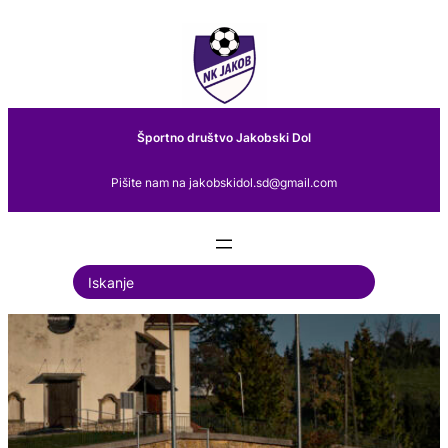
Preskoči
na
vsebino
Športno društvo Jakobski Dol
Pišite nam na jakobskidol.sd@gmail.com
S
e
a
r
c
h