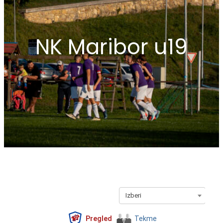
NK Maribor u19
Izberi
Pregled
Tekme