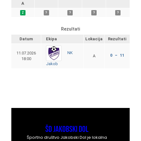
A
Z
?
?
?
?
Rezultati
Datum
Ekipa
Lokacija
Rezultati
NK
11.07.2026
0 – 11
A
18:00
Jakob
ŠD Jakobski Dol
Športno društvo Jakobski Dol je lokalna