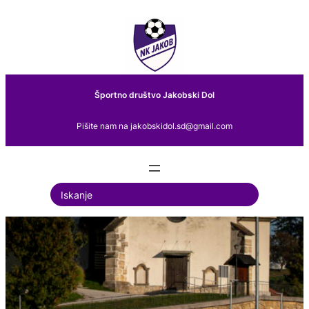
Preskoči
na
vsebino
Športno društvo Jakobski Dol
Pišite nam na jakobskidol.sd@gmail.com
S
e
a
r
c
h