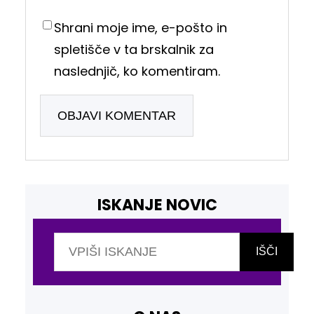
Shrani moje ime, e-pošto in
spletišče v ta brskalnik za
naslednjič, ko komentiram.
ISKANJE NOVIC
I
š
IŠČI
č
i