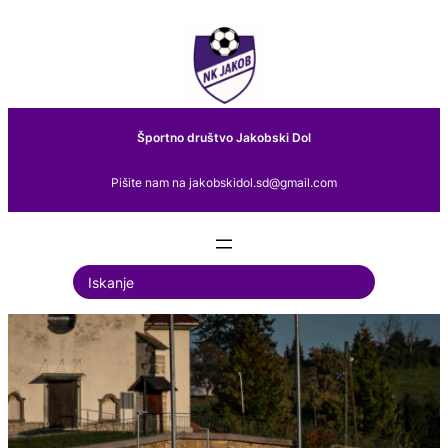
Preskoči
na
vsebino
Športno društvo Jakobski Dol
Pišite nam na jakobskidol.sd@gmail.com
S
e
a
r
c
h