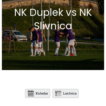
NK Duplek vs NK
Slivnica
Koledar
Lestvica