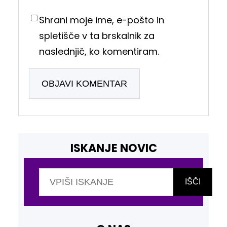
Shrani moje ime, e-pošto in
spletišče v ta brskalnik za
naslednjič, ko komentiram.
ISKANJE NOVIC
I
š
IŠČI
č
i