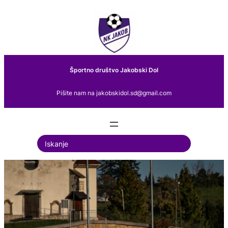
Preskoči
na
vsebino
Športno društvo Jakobski Dol
Pišite nam na jakobskidol.sd@gmail.com
S
e
a
r
c
h