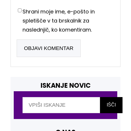
Shrani moje ime, e-pošto in
spletišče v ta brskalnik za
naslednjič, ko komentiram.
ISKANJE NOVIC
I
š
IŠČI
č
i