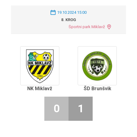
19.10.2024 15:00
8. KROG
Športni park Miklavž
NK Miklavž
ŠD Brunšvik
0
1