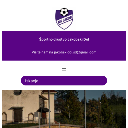
Preskoči
na
vsebino
Športno društvo Jakobski Dol
Pišite nam na jakobskidol.sd@gmail.com
S
e
a
r
c
h