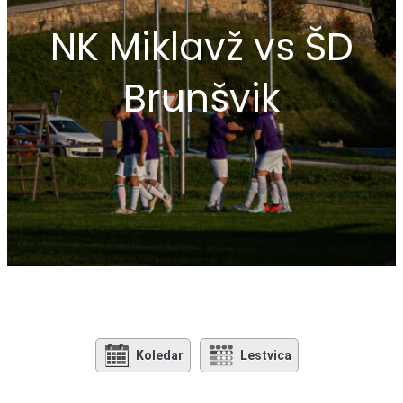
NK Miklavž vs ŠD
Brunšvik
Koledar
Lestvica