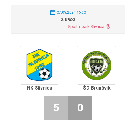
07.09.2024 16:30
2. KROG
Športni park Slivnica
NK Slivnica
ŠD Brunšvik
5
0