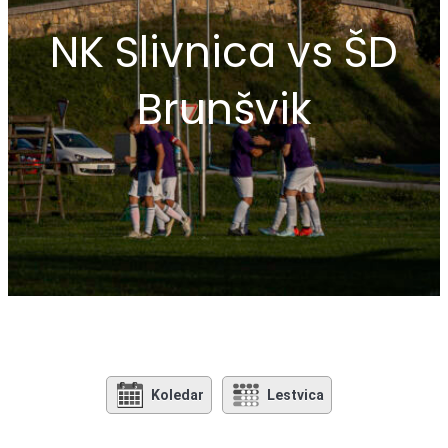
NK Slivnica vs ŠD
Brunšvik
Koledar
Lestvica