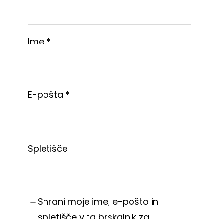
Ime
*
E-pošta
*
Spletišče
Shrani moje ime, e-pošto in
spletišče v ta brskalnik za