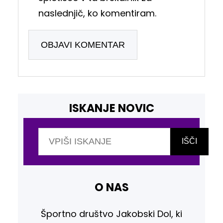
naslednjič, ko komentiram.
ISKANJE NOVIC
I
š
IŠČI
č
i
O NAS
Športno društvo Jakobski Dol, ki