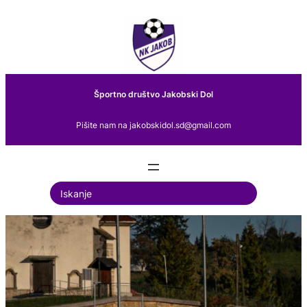
Preskoči
na
vsebino
Športno društvo Jakobski Dol
Pišite nam na jakobskidol.sd@gmail.com
S
e
a
r
c
h