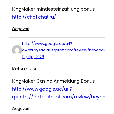
KingMaker mindesteinzahlung bonus
http://chat.chat.ru/
Odgovori
http://www.google.ac/url?
q=http://de.trustpilot.com/review/beyondjewell
11 julija, 2026
References:
KingMaker Casino Anmeldung Bonus
http://www.google.ac/url?
q=http://de.trustpilot.com/review/beyondjew
Odgovori