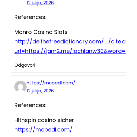
12 julija, 2026
References:
Monro Casino Slots
http://de.thefreedictionary.com/_/cite.aspx
url=https://jam2.me/lachlanw30&word=Rump
Odgovori
https://mcpedl.com/
12 julija, 2026
References:
Hitnspin casino sicher
https://mcpedl.com/