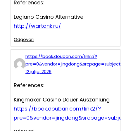
References:
Legiano Casino Alternative
http://wartank.ru/
Odgovori
https://book.douban.com/link2/?
pre=0&vendor=jingdong&srcpage=subject&price
12 julija, 2026
References:
Kingmaker Casino Dauer Auszahlung
https://book.douban.com/link2/?
pre=0&vendor=jingdong&srcpage=subject&pr