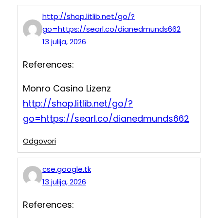
http://shop.litlib.net/go/?
go=https://searl.co/dianedmunds662
13 julija, 2026
References:
Monro Casino Lizenz
http://shop.litlib.net/go/?
go=https://searl.co/dianedmunds662
Odgovori
cse.google.tk
13 julija, 2026
References: