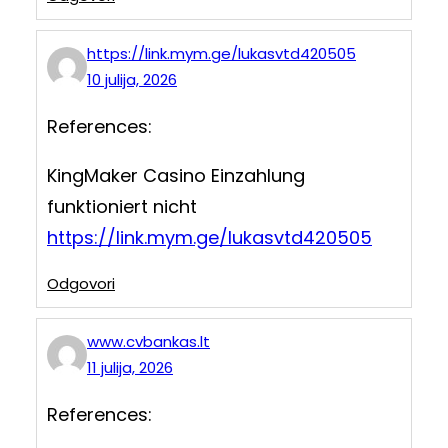
https://link.mym.ge/lukasvtd420505
10 julija, 2026
References:
KingMaker Casino Einzahlung
funktioniert nicht
https://link.mym.ge/lukasvtd420505
Odgovori
www.cvbankas.lt
11 julija, 2026
References: