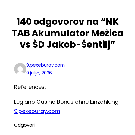
140 odgovorov na “NK
TAB Akumulator Mežica
vs ŠD Jakob-Šentilj”
9.pexeburay.com
9 julija, 2026
References:
Legiano Casino Bonus ohne Einzahlung
9.pexeburay.com
Odgovori