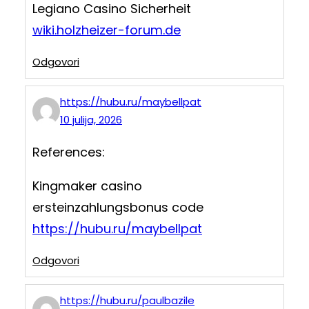
Legiano Casino Sicherheit
wiki.holzheizer-forum.de
Odgovori
https://hubu.ru/maybellpat
10 julija, 2026
References:
Kingmaker casino
ersteinzahlungsbonus code
https://hubu.ru/maybellpat
Odgovori
https://hubu.ru/paulbazile