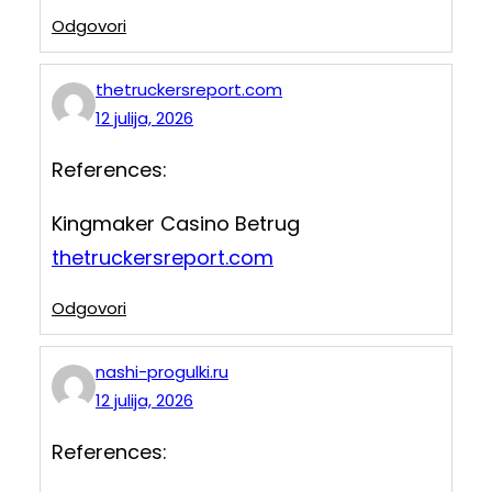
Odgovori
thetruckersreport.com
12 julija, 2026
References:
Kingmaker Casino Betrug
thetruckersreport.com
Odgovori
nashi-progulki.ru
12 julija, 2026
References: