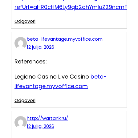
refUrl=aHR0cHM6Ly9qb2dhYmluZ29ncmF0aX
Odgovori
beta-lifevantage.myvoffice.com
12 julija, 2026
References:
Legiano Casino Live Casino
beta-
lifevantage.myvoffice.com
Odgovori
http://wartank.ru/
12 julija, 2026