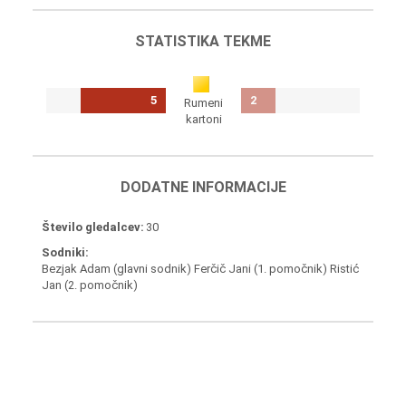
STATISTIKA TEKME
5
2
Rumeni
kartoni
DODATNE INFORMACIJE
Število gledalcev
30
Sodniki
Bezjak Adam (glavni sodnik) Ferčič Jani (1. pomočnik) Ristić
Jan (2. pomočnik)