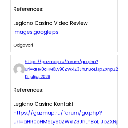
References:
Legiano Casino Video Review
images.google.ps
Odgovori
https://gazmap.ru/forum/go.php?
url=aHR0cHM6Ly90ZWxlZ3JhLnBoL1JpZXNpZ2U
12 julija, 2026
References:
Legiano Casino Kontakt
https://gazmap.ru/forum/go.php?
url=aHR0cHM6Ly90ZWxlZ3JhLnBoL1JpZXNp