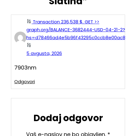
Slatina”
Transaction 236,538 $. GET >>
graph.org/BALANCE-3682444-USD-04-21-2?
hs=d78466ad4e5b96f43295c0ccb8e00ac8&
5 avgusta, 2026
7903nm
Odgovori
Dodaj odgovor
Vaš e-naslov ne bo objavljen.
*