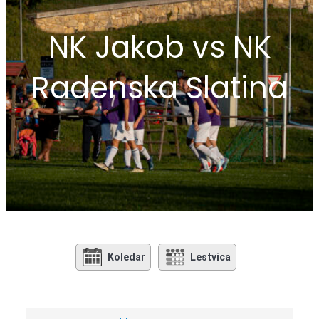
NK Jakob vs NK
Radenska Slatina
Koledar
Lestvica