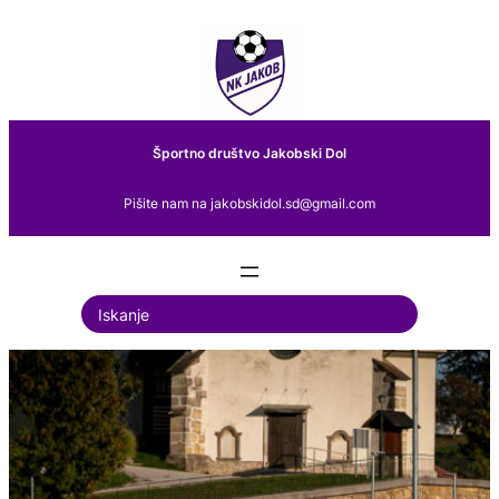
Preskoči
na
vsebino
Športno društvo Jakobski Dol
Pišite nam na jakobskidol.sd@gmail.com
S
e
a
r
c
h