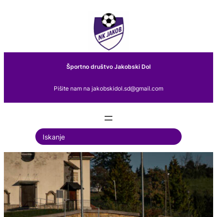
Preskoči
na
vsebino
Športno društvo Jakobski Dol
Pišite nam na jakobskidol.sd@gmail.com
S
e
a
r
c
h