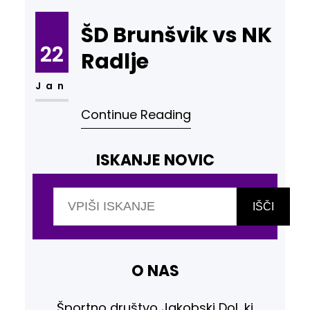
ŠD Brunšvik vs NK
22
Radlje
Jan
Continue Reading
ISKANJE NOVIC
I
š
IŠČI
č
i
O NAS
Športno društvo Jakobski Dol, ki