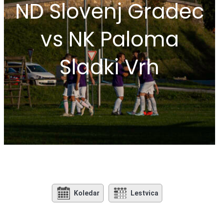
ND Slovenj Gradec
vs NK Paloma
Sladki Vrh
Koledar
Lestvica