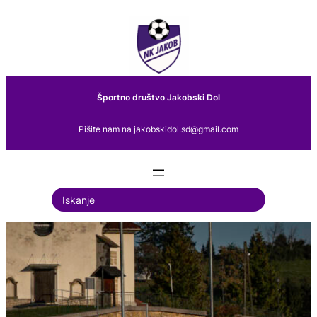
Preskoči
na
vsebino
Športno društvo Jakobski Dol
Pišite nam na jakobskidol.sd@gmail.com
S
e
a
r
c
h