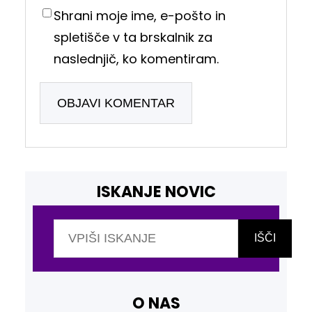
Shrani moje ime, e-pošto in
spletišče v ta brskalnik za
naslednjič, ko komentiram.
ISKANJE NOVIC
I
š
IŠČI
č
i
O NAS