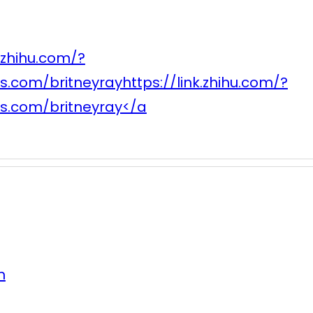
k.zhihu.com/?
.com/britneyrayhttps://link.zhihu.com/?
s.com/britneyray</a
m