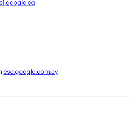
ts1.google.ca
en
cse.google.com.cy