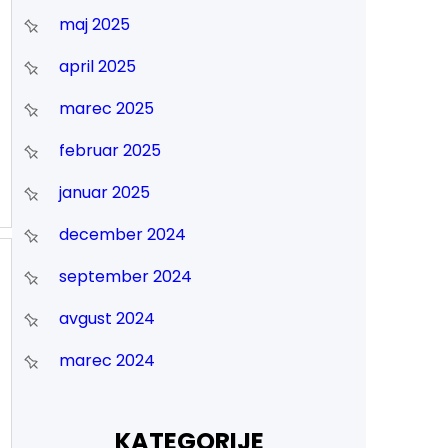
maj 2025
april 2025
marec 2025
februar 2025
januar 2025
december 2024
september 2024
avgust 2024
marec 2024
KATEGORIJE