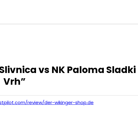
Slivnica vs NK Paloma Sladki
Vrh”
stpilot.com/review/der-wikinger-shop.de