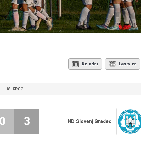
Koledar
Lestvica
18. KROG
0
3
ND Slovenj Gradec