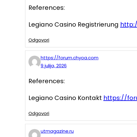
References:
Legiano Casino Registrierung
http
Odgovori
https://forum.chyoa.com
9 julija, 2026
References:
Legiano Casino Kontakt
https://f
Odgovori
utmagazine.ru