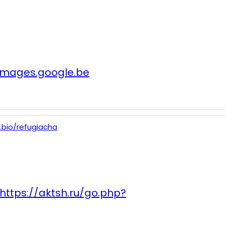
/images.google.be
.bio/refugiacha
https://aktsh.ru/go.php?