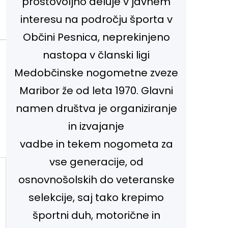
prostovoljno deluje v javnem
interesu na področju športa v
Občini Pesnica, neprekinjeno
nastopa v članski ligi
Medobčinske nogometne zveze
Maribor že od leta 1970. Glavni
namen društva je organiziranje
in izvajanje
vadbe in tekem nogometa za
vse generacije, od
osnovnošolskih do veteranske
selekcije, saj tako krepimo
športni duh, motorične in