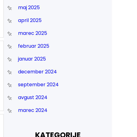
maj 2025
april 2025
marec 2025
februar 2025
januar 2025
december 2024
september 2024
avgust 2024
marec 2024
KATEGORIJE