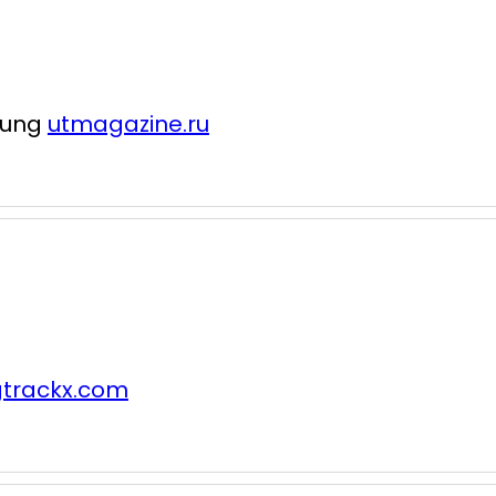
lung
utmagazine.ru
gtrackx.com