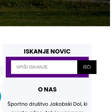
ISKANJE NOVIC
I
IŠČI
š
č
i
O NAS
Športno društvo Jakobski Dol, ki