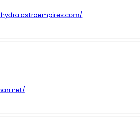
//hydra.astroempires.com/
han.net/