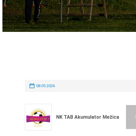
08.05.2026
NK TAB Akumulator Mežica