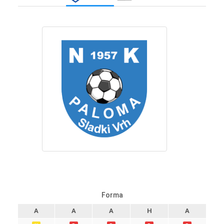
Forma
A
A
A
H
A