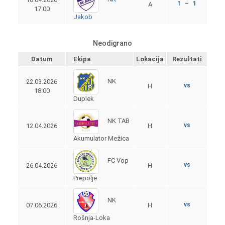
1 – 1
A
17:00
Jakob
Neodigrano
Datum
Ekipa
Lokacija
Rezultati
NK
22.03.2026
vs
H
18:00
Duplek
NK TAB
vs
12.04.2026
H
Akumulator Mežica
FC Vop
vs
26.04.2026
H
Prepolje
NK
vs
07.06.2026
H
Rošnja-Loka