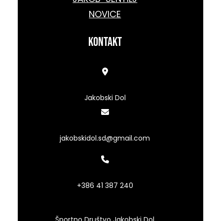
NOVICE
kontakt
Jakobski Dol
jakobskidol.sd@gmail.com
+386 41 387 240
Športno Društvo Jakobski Dol