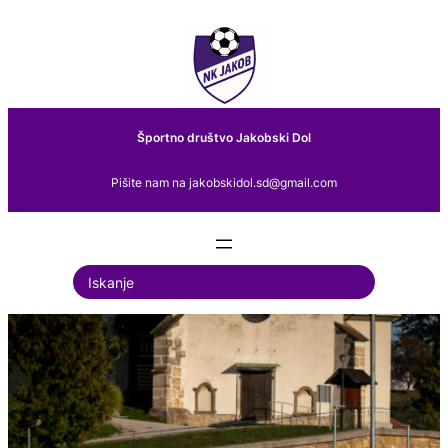
Preskoči
na
vsebino
Športno društvo Jakobski Dol
Pišite nam na jakobskidol.sd@gmail.com
S
e
a
r
c
h