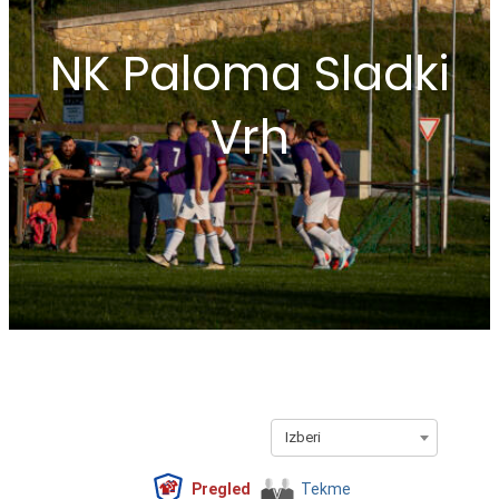
NK Paloma Sladki
Vrh
Izberi
Pregled
Tekme