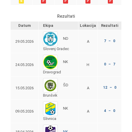
N
P
P
P
P
Rezultati
Datum
Ekipa
Lokacija
Rezultati
ND
7 – 0
29.05.2026
A
Slovenj Gradec
NK
0 – 7
24.05.2026
H
Dravograd
ŠD
12 – 0
15.05.2026
A
Brunšvik
NK
4 – 0
09.05.2026
A
Slivnica
NK
18.04.2026